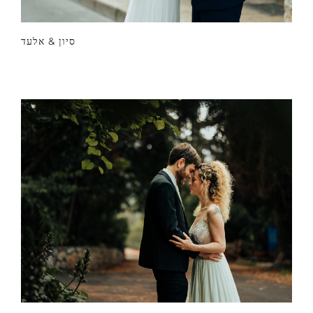
סיון & אלעד