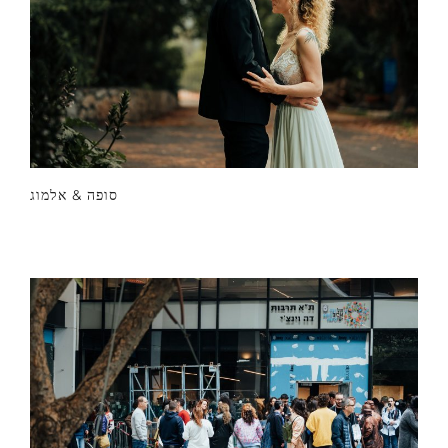
סופה & אלמוג