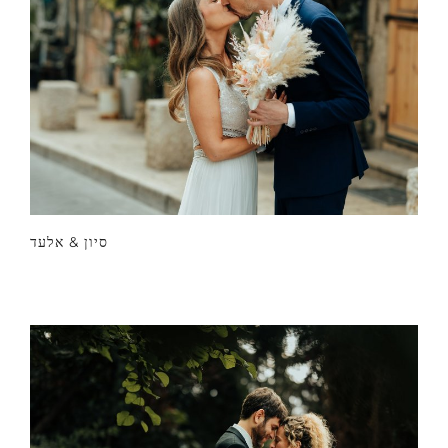
סיון & אלעד