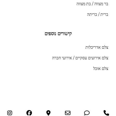
בר מצווה / בת מצווה
ברית / בריתה
קישורים נוספים
צלם אדריכלות
צלם אירועים עסקיים / אירועי חברה
צלם אוכל
© כל הזכויות שמורות לאמנון חורש | צלם 2025 054-4306600
ram
Facebook
Google
Email
Phone
Phone